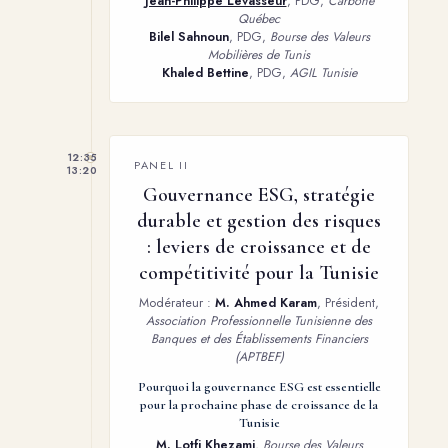
Jean-Philippe Levasseur
, PDG,
Carbone
Québec
Bilel Sahnoun
, PDG,
Bourse des Valeurs
Mobilières de Tunis
Khaled Bettine
, PDG,
AGIL Tunisie
12:35
PANEL II
13:20
Gouvernance ESG, stratégie
durable et gestion des risques
: leviers de croissance et de
compétitivité pour la Tunisie
Modérateur :
M. Ahmed Karam
, Président,
Association Professionnelle Tunisienne des
Banques et des Établissements Financiers
(APTBEF)
Pourquoi la gouvernance ESG est essentielle
pour la prochaine phase de croissance de la
Tunisie
M. Lotfi Khezami
,
Bourse des Valeurs