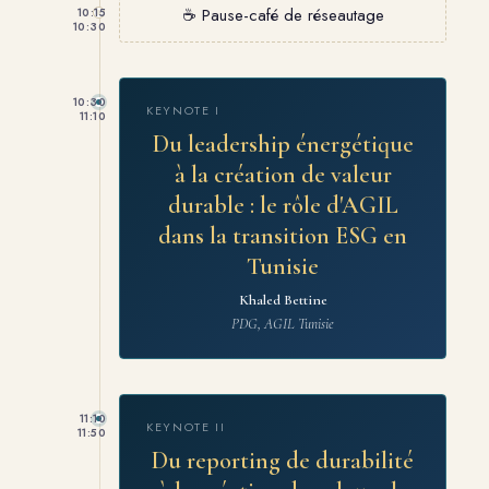
☕ Pause-café de réseautage
10:15
10:30
10:30
KEYNOTE I
11:10
Du leadership énergétique
à la création de valeur
durable : le rôle d'AGIL
dans la transition ESG en
Tunisie
Khaled Bettine
PDG, AGIL Tunisie
11:10
KEYNOTE II
11:50
Du reporting de durabilité