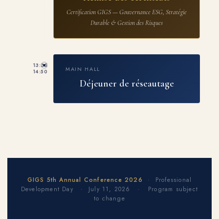
Certification GIGS — Gouvernance ESG, Stratégie
Durable & Gestion des Risques
13:35
MAIN HALL
14:50
Déjeuner de réseautage
GIGS 5th Annual Conference 2026
· Professional
Development Day · July 11, 2026 · Program subject
to change