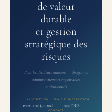
de valeur
durable
et gestion
stratégique des
risques
Pour les décideurs tunisiens — dirigeants,
administrateurs et responsables
institutionnels
INSCRIPTION
FRAIS D'INSCRIPTION
avant le 30 juin 2026
300 TND
CONTACT