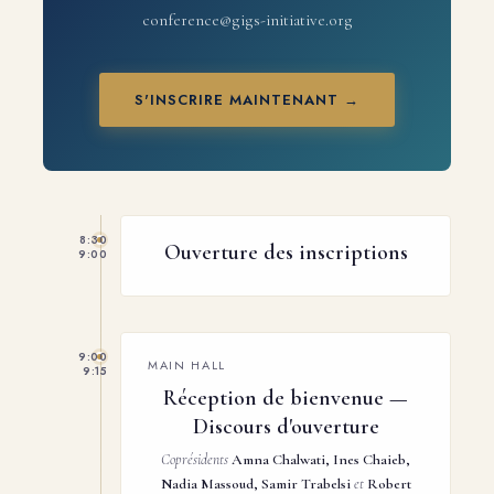
conference@gigs-initiative.org
S'INSCRIRE MAINTENANT →
8:30
Ouverture des inscriptions
9:00
9:00
MAIN HALL
9:15
Réception de bienvenue —
Discours d'ouverture
Coprésidents
Amna Chalwati, Ines Chaieb,
Nadia Massoud, Samir Trabelsi
et
Robert