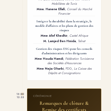
Mobilières de Tunis
Mme. Hanene Ellafi
,
Conseil du Marché
Financier
Intégrer la durabilité dans la stratégie, le
modèle d'affaires et les plans de gestion des
risques
Mme Afef Khedhir
,
Castel Afrique
M. Lamjed Ben Hmida
,
Telnet
Gestion des risques ESG pour les conseils
d'administration et les dirigeants
Mme Houda Hamdi
,
Fédération Tunisienne
des Sociétés d'Assurances
Mme Nejia Gharbi
, PDG,
La Caisse des
Dépôts et Consignations
13:20
CÉRÉMONIE
13:35
Remarques de clôture &
Remise des certificats