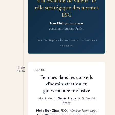
à la création de valeur : le
rôle stratégique des normes
ESG
Jean-Philippe Levasseur
Fondateur, Carbone Québec
Pour les entreprises, les investisseurs et les économies
émergentes
11:50
PANEL I
12:35
Femmes dans les conseils
d'administration et
gouvernance inclusive
Modérateur :
Samir Trabelsi
,
Université
Brock
Neila Ben Zina
, PDG,
Wimbee Technology